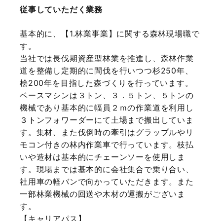
従事していただく業務
​
基本的に、【1.林業事業】に関する森林現場職で
す。
当社では長伐期資産型林業を推進し、森林作業
道を整備し定期的に間伐を行いつつ杉250年、
桧200年を目指した森づくりを行っています。
ベースマシンは３トン、３．５トン、５トンの
機械であり基本的に幅員２ｍの作業道を利用し
３トンフォワーダーにて土場まで搬出していま
す。集材、また伐倒時の牽引はグラップルやリ
モコン付きの林内作業車で行っています。枝払
いや造材は基本的にチェーンソーを使用しま
す。現場までは基本的に会社集合で乗り合い、
社用車の軽バンで向かっていただきます。また
一部林業機械の回送や木材の運搬がございま
す。
【キャリアパス】