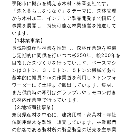
宇陀市に拠点を構える木材・林業会社です。
「森と暮らしをつなぐ」をテーマに、森林管理
から木材加工、インテリア製品開発まで幅広く
事業を展開し、持続可能な林業経営を推進して
います。
【1.林業事業】
長伐期資産型林業を推進し、森林作業道を整備
し定期的に間伐を行いつつ杉250年、桧200年を
目指した森づくりを行っています。ベースマシ
ンは３トン、３．５トン、５トンの機械であり
基本的に幅員２ｍの作業道を利用し３トンフォ
ワーダーにて土場まで搬出しています。集材、
また伐倒時の牽引はグラップルやリモコン付き
の林内作業車で行っています。
【2.地域商社事業】
奈良県産材を中心に、建築用材・家具材・寺社
仏閣用銘木を製造・販売しています。林業部門
の顧客である製材所の製品製品の販売を主事業